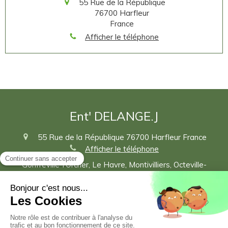
55 Rue de la République
76700
Harfleur
France
Afficher le téléphone
Ent' DELANGE.J
55 Rue de la République
76700
Harfleur
France
Afficher le téléphone
Gonfreville-l'Orcher, Le Havre, Montivilliers, Octeville-
sur-Mer, Sainte-Adresse, Honfleur, Trouville-sur-Mer,
Équeurdreville-Hainneville, Beuzeville, Bolbec, Pont-
l'Évêque, Lillebonne
Plan du site