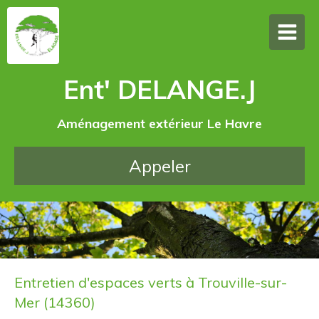
Ent' DELANGE.J
Aménagement extérieur Le Havre
Appeler
Entretien d'espaces verts à Trouville-sur-
Mer (14360)