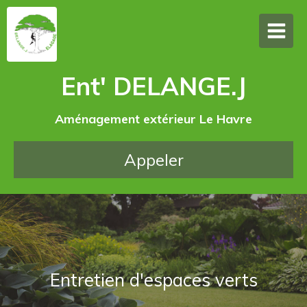
Ent' DELANGE.J
Aménagement extérieur Le Havre
Appeler
Abattage, élagage et taille de
Création et aménagement de
Entretien d'espaces verts
Entretien de jardin
jardins
haies