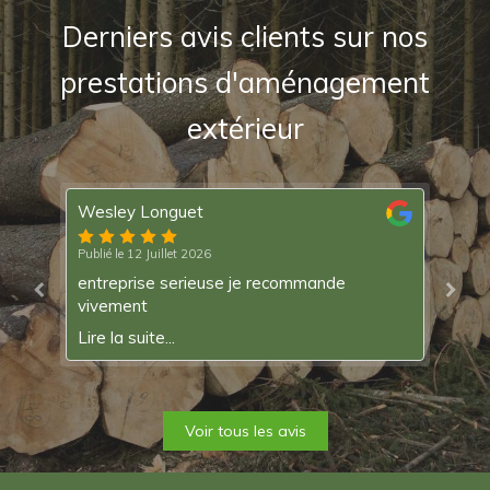
Derniers avis clients sur nos
prestations d'aménagement
extérieur
Wesley Longuet
Ka
Publié le 12 Juillet 2026
Pub
entreprise serieuse je recommande
Pe
vivement
Lir
Lire la suite...
Voir tous les avis