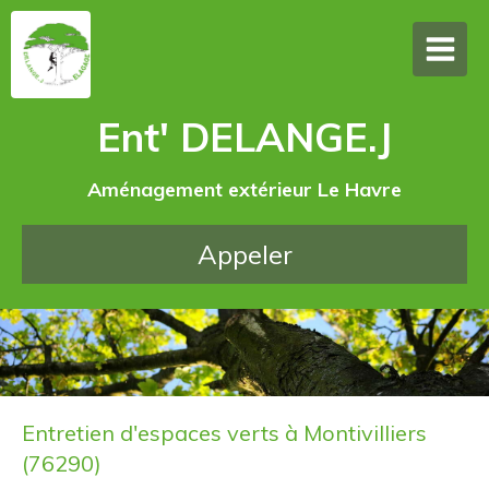
Ent' DELANGE.J
Aménagement extérieur Le Havre
Appeler
Entretien d'espaces verts à Montivilliers
(76290)