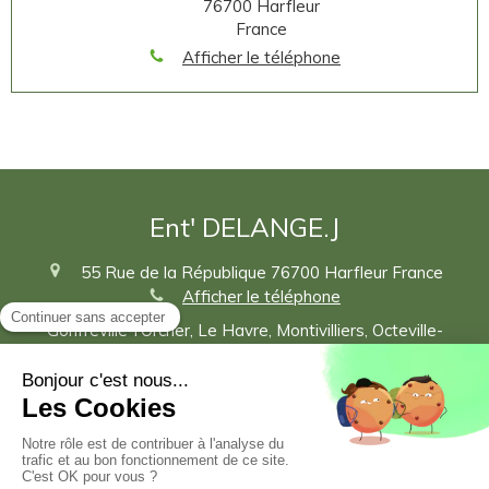
76700
Harfleur
France
Afficher le téléphone
Ent' DELANGE.J
55 Rue de la République
76700
Harfleur
France
Afficher le téléphone
Gonfreville-l'Orcher, Le Havre, Montivilliers, Octeville-
sur-Mer, Sainte-Adresse, Honfleur, Trouville-sur-Mer,
Équeurdreville-Hainneville, Beuzeville, Bolbec, Pont-
l'Évêque, Lillebonne
Plan du site
Mentions légales